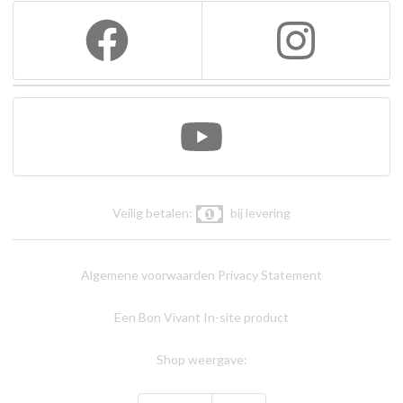
Veilig betalen:
bij levering
Algemene voorwaarden
Privacy Statement
Een Bon Vivant In-site product
Shop weergave: